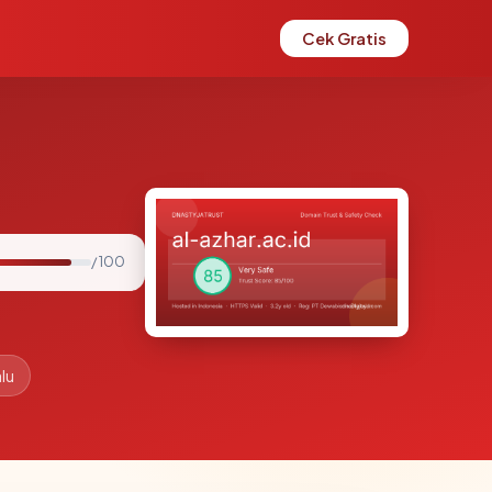
Cek Gratis
/ 100
lu