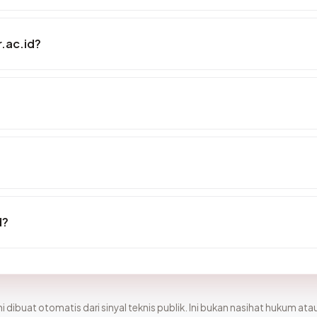
.ac.id?
d?
i dibuat otomatis dari sinyal teknis publik. Ini bukan nasihat hukum atau