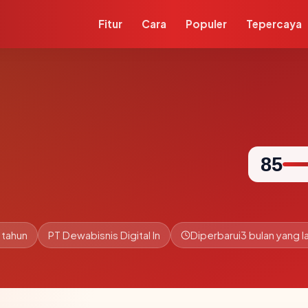
Fitur
Cara
Populer
Tepercaya
85
 tahun
PT Dewabisnis Digital In
Diperbarui
3 bulan yang la