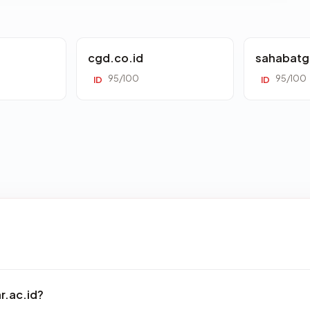
cgd.co.id
sahabatg
95/100
95/100
ID
ID
r.ac.id?