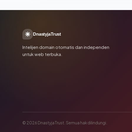
DnastyjaTrust
Intelijen domain otomatis dan independen
untuk web terbuka.
© 2026 DnastyjaTrust. Semua hak dilindungi.