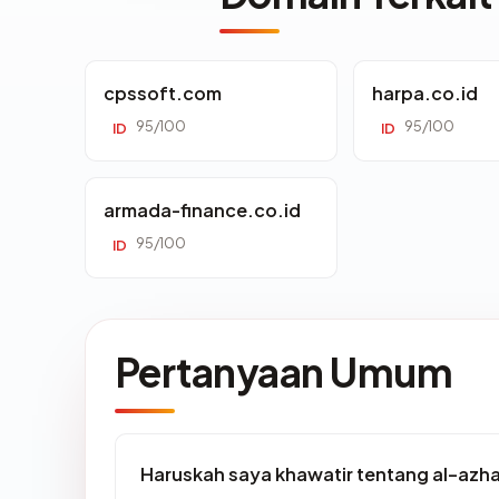
cpssoft.com
harpa.co.id
95/100
95/100
ID
ID
armada-finance.co.id
95/100
ID
Pertanyaan Umum
Haruskah saya khawatir tentang al-azha