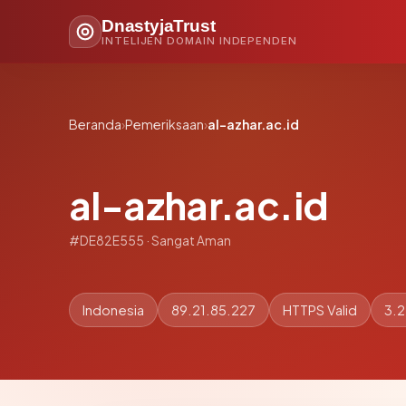
DnastyjaTrust
INTELIJEN DOMAIN INDEPENDEN
Beranda
›
Pemeriksaan
›
al-azhar.ac.id
al-azhar.ac.id
#DE82E555 · Sangat Aman
Indonesia
89.21.85.227
HTTPS Valid
3.2