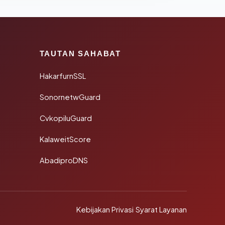
TAUTAN SAHABAT
HakarfurnSSL
SonornetwGuard
CvkopiluGuard
KalaweitScore
AbadiproDNS
Kebijakan Privasi
·
Syarat Layanan