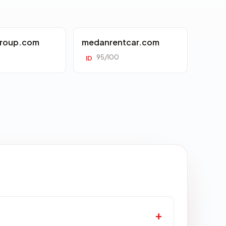
roup.com
medanrentcar.com
95/100
ID