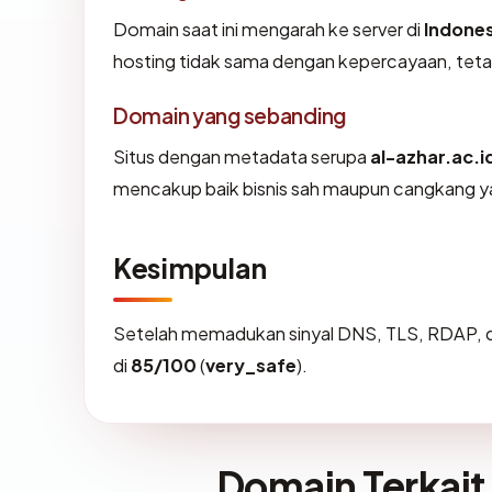
Domain saat ini mengarah ke server di
Indones
hosting tidak sama dengan kepercayaan, teta
Domain yang sebanding
Situs dengan metadata serupa
al-azhar.ac.i
mencakup baik bisnis sah maupun cangkang ya
Kesimpulan
Setelah memadukan sinyal DNS, TLS, RDAP, d
di
85/100
(
very_safe
).
Domain Terkait