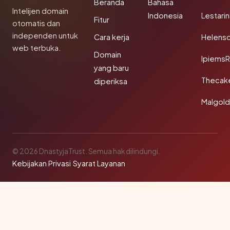
Beranda
Bahasa
Intelijen domain
Indonesia
Lestari
Fitur
otomatis dan
independen untuk
Cara kerja
Helensc
web terbuka.
Domain
IpiemsR
yang baru
Thecak
diperiksa
Malgol
© 2026 DnastyjaTrust. Semua hak dilindungi.
Kebijakan Privasi
·
Syarat Layanan