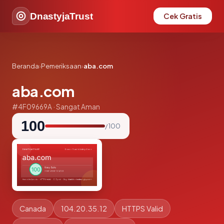
DnastyjaTrust
Cek Gratis
Beranda
›
Pemeriksaan
›
aba.com
aba.com
#4F09669A · Sangat Aman
100
/ 100
Canada
104.20.35.12
HTTPS Valid