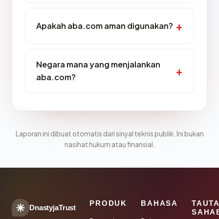
Apakah aba.com aman digunakan?
Negara mana yang menjalankan
aba.com?
Laporan ini dibuat otomatis dari sinyal teknis publik. Ini bukan
nasihat hukum atau finansial.
PRODUK
BAHASA
TAUT
DnastyjaTrust
SAHA